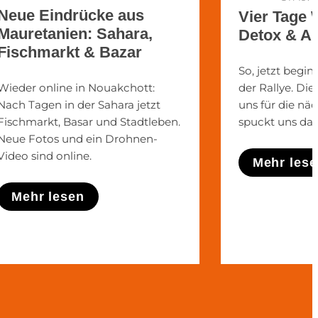
Neue Eindrücke aus
Vier Tage 
Mauretanien: Sahara,
Detox & Ab
Fischmarkt & Bazar
So, jetzt begin
der Rallye. Di
Wieder online in Nouakchott:
uns für die nä
Nach Tagen in der Sahara jetzt
spuckt uns dan
Fischmarkt, Basar und Stadtleben.
Neue Fotos und ein Drohnen-
Video sind online.
Mehr les
Mehr lesen