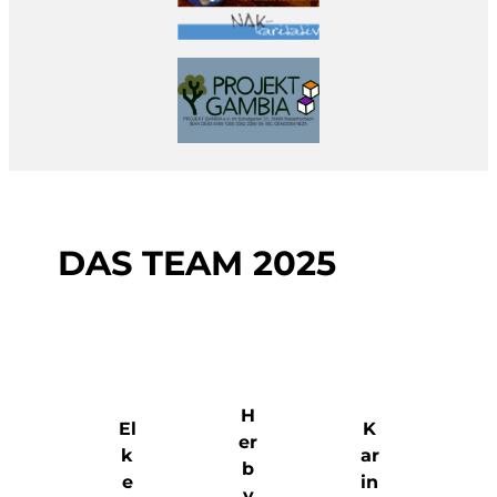
DAS TEAM 2025
H
El
K
er
k
ar
b
e
in
y